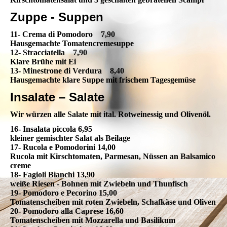
Zuppe - Suppen
11- Crema di Pomodoro 7,90
Hausgemachte Tomatencremesuppe
12- Stracciatella 7,90
Klare Brühe mit Ei
13- Minestrone di Verdura 8,40
Hausgemachte klare Suppe mit frischem Tagesgemüse
Insalate – Salate
Wir würzen alle Salate mit ital. Rotweinessig und Olivenöl.
16- Insalata piccola 6,95
kleiner gemischter Salat als Beilage
17- Rucola e Pomodorini 14,00
Rucola mit Kirschtomaten, Parmesan, Nüssen an Balsamico
creme
18- Fagioli Bianchi 13,90
weiße Riesen - Bohnen mit Zwiebeln und Thunfisch
19- Pomodoro e Pecorino 15,00
Tomatenscheiben mit roten Zwiebeln, Schafkäse und Oliven
20- Pomodoro alla Caprese 16,60
Tomatenscheiben mit Mozzarella und Basilikum