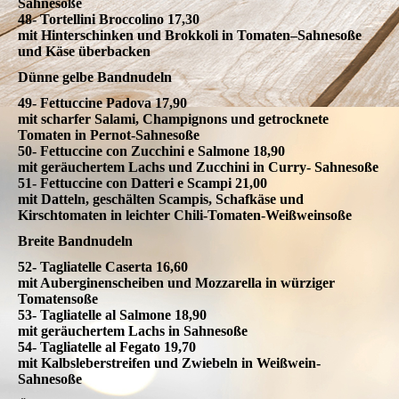
Sahnesoße
48- Tortellini Broccolino 17,30
mit Hinterschinken und Brokkoli in Tomaten–Sahnesoße
und Käse überbacken
Dünne gelbe Bandnudeln
49- Fettuccine Padova 17,90
mit scharfer Salami, Champignons und getrocknete
Tomaten in Pernot-Sahnesoße
50- Fettuccine con Zucchini e Salmone 18,90
mit geräuchertem Lachs und Zucchini in Curry- Sahnesoße
51- Fettuccine con Datteri e Scampi 21,00
mit Datteln, geschälten Scampis, Schafkäse und
Kirschtomaten in leichter Chili-Tomaten-Weißweinsoße
Breite Bandnudeln
52- Tagliatelle Caserta 16,60
mit Auberginenscheiben und Mozzarella in würziger
Tomatensoße
53- Tagliatelle al Salmone 18,90
mit geräuchertem Lachs in Sahnesoße
54- Tagliatelle al Fegato 19,70
mit Kalbsleberstreifen und Zwiebeln in Weißwein-
Sahnesoße