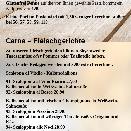
Glutenfrei Penne
auf die von Ihnen gewählte Pasta kommt ein
Aufpreis von
4,90
Kleine Portion Pasta wird mit 1,50 weniger berechnet außer
bei 56, 57, 58, 59, 118
Carne – Fleischgerichte
Zu unseren Fleischgerichten können Sie,entweder
Tagesgemüse
oder
Pommes
oder
Tagliatelle haben.
Zusätzliche Beilagen werden mit 3,90 extra berechnet.
Scaloppa di Vitello - Kalbmedallions
91- Scaloppina al Vino Bianco 27,00
Kalbsmedallion in Weißwein - Sahnesoße
92- Scaloppina al Bosco 28,90
Kalbsmedallion mit frischen Champignons in Weißwein-
Sahnesoße
93- Scaloppina Pizzaiola 28,90
Kalbsmedallion mit würziger Tomatensoße, Origano und
Käse
94- Scaloppina alle Noci 28,90