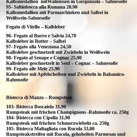
Kalbsmedallion mitWalnüssen in Gorgonzola – Sahnesoße
95- Saltinbocca alla Romana 28,90
Kalbsmedallion mit Parmaschinken und Salbei in
Weißwein-Sahnesoße
Fegato di Vitello – Kalbleber
96- Fegato al Burro e Salvia 24,70
Kalbsleber in Butter – Salbei
97- Fegato alla Veneziana 24,50
Kalbsleber geschnetzelt mit Zwiebeln in Weißwein
98- Fegato al Senape e Cognac 25,90
Kalbsleber geschnetzelt in Senf – Cognac – Sahnesoße
99- Fegato alle Mele 25,90
Kalbsleber mit Apfelscheiben und Zwiebeln in Balsamico-
Rahmsoße
Bistecca di Manzo – Rumpsteak
103- Bistecca Boscaiola 31,90
Rumpsteak mit frischen Champignons -Rahmsoße ca. 250g
104- Bistecca con Cipolla 31,90
Rumpsteak mit frischen Schmorzwiebeln ca. 250g
105- Bistecca Maltagliata con Rucola 33,00
Rumpsteakstreifen mit Rucola, gehobelten Parmesan und