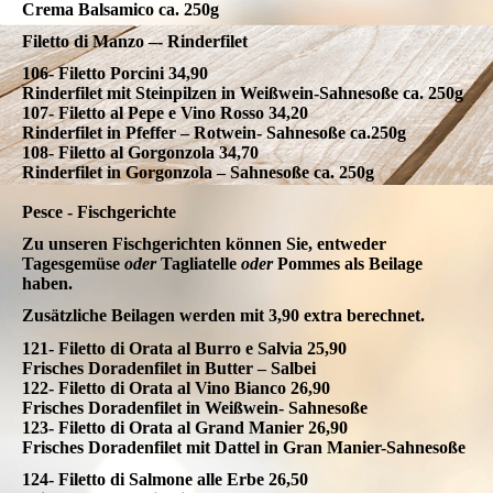
Crema Balsamico ca. 250g
Filetto di Manzo –- Rinderfilet
106- Filetto Porcini 34,90
Rinderfilet mit Steinpilzen in Weißwein-Sahnesoße ca. 250g
107- Filetto al Pepe e Vino Rosso 34,20
Rinderfilet in Pfeffer – Rotwein- Sahnesoße ca.250g
108- Filetto al Gorgonzola 34,70
Rinderfilet in Gorgonzola – Sahnesoße ca. 250g
Pesce - Fischgerichte
Zu unseren Fischgerichten können Sie, entweder
Tagesgemüse
oder
Tagliatelle
oder
Pommes als Beilage
haben.
Zusätzliche Beilagen werden mit 3,90 extra berechnet.
121- Filetto di Orata al Burro e Salvia 25,90
Frisches Doradenfilet in Butter – Salbei
122- Filetto di Orata al Vino Bianco 26,90
Frisches Doradenfilet in Weißwein- Sahnesoße
123- Filetto di Orata al Grand Manier 26,90
Frisches Doradenfilet mit Dattel in Gran Manier-Sahnesoße
124- Filetto di Salmone alle Erbe 26,50