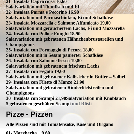
21- Insalata Capricciosa 16,60
Salatvariation mit Thunfisch und Ei
22- Insalata Parma e Pecorino 16,90
Salatvariation mit Parmaschinken, Ei und Schafkäse
23- Insalata Mozzarella e Salmone Affumicato 19,00
Salatvariation mit geräuchertem Lachs, Ei und Mozzarella
24- Insalata con Pollo e Funghi 18,90
Salatvariation mit gebratenen Hähnchenbruststreifen und
Champignons
25- Insalata con Formaggio di Pecora 18,00
Salatvariation mit in Sesam panierter Schafkäse
26- Insalata con Salmone fresco 19,80
Salatvariation mit gebratenem frischem Lachs
27- Insalata con Fegato 19,60
Salatvariation mit gebratener Kalbsleber in Butter – Salbei
29- Insalata con Filetto di Manzo 21,90
Salatvariation mit gebratenen Rinderfiletstreifen und
Champignons
30- Insalata con Scampi 21,90Salatvariation mit Knoblauch
5 gebratenen geschälten Scampi
und Rösti
Pizze - Pizzen
Alle Pizzen sind mit Tomatensoße, Käse und Origano
61- Margherita 9,60