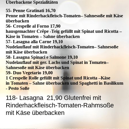
Überbackene Spezialitäten
55- Penne Gratinati 16,70
Penne mit Rinderhackfleisch-Tomaten– Sahnesoße mit Käse
überbacken
56- Crespelle al Forno 17,90
hausgemachter Crêpe -Teig gefüllt mit Spinat und Ricotta –
Käse in Tomaten – Sahne überbacken
57- Lasagna alla Carne 19,10
Nudelauflauf mit Rinderhackfleisch-Tomaten– Sahnesoße
mit Käse überbacken
58- Lasagna Spinaci e Salmone 19,10
Nudelauflauf mit ger. Lachs und Spinat in Tomaten–
Sahnesoße mit Käse überbacken
59- Duo Vegetario 19,00
1 Crespelle Rolle gefüllt mit Spinat und Ricotta –Käse
in Tomaten – Sahne überbacken und Spaghetti in Basilikum
- Pesto Soße
118
-
Lasagna
21,90
Glutenfrei mit
Rinderhackfleisch-Tomaten-Rahmsoße
mit Käse überbacken