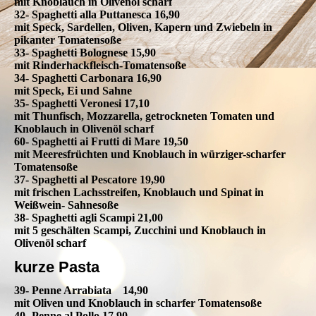
mit Knoblauch in Olivenöl scharf
32- Spaghetti alla Puttanesca 16,90
mit Speck, Sardellen, Oliven, Kapern und Zwiebeln in
pikanter Tomatensoße
33- Spaghetti Bolognese 15,90
mit Rinderhackfleisch-Tomatensoße
34- Spaghetti Carbonara 16,90
mit Speck, Ei und Sahne
35- Spaghetti Veronesi 17,10
mit Thunfisch, Mozzarella, getrockneten Tomaten und
Knoblauch in Olivenöl scharf
60- Spaghetti ai Frutti di Mare 19,50
mit Meeresfrüchten und Knoblauch in würziger-scharfer
Tomatensoße
37- Spaghetti al Pescatore 19,90
mit frischen Lachsstreifen, Knoblauch und Spinat in
Weißwein- Sahnesoße
38- Spaghetti agli Scampi 21,00
mit 5 geschälten Scampi, Zucchini und Knoblauch in
Olivenöl scharf
kurze Pasta
39- Penne Arrabiata 14,90
mit Oliven und Knoblauch in scharfer Tomatensoße
40- Penne al Pollo 17,90