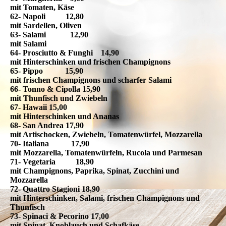
mit Tomaten, Käse
62- Napoli 12,80
mit Sardellen, Oliven
63- Salami 12,90
mit Salami
64- Prosciutto & Funghi 14,90
mit Hinterschinken und frischen Champignons
65- Pippo 15,90
mit frischen Champignons und scharfer Salami
66- Tonno & Cipolla 15,90
mit Thunfisch und Zwiebeln
67- Hawaii 15,00
mit Hinterschinken und Ananas
68- San Andrea 17,90
mit Artischocken, Zwiebeln, Tomatenwürfel, Mozzarella
70- Italiana 17,90
mit Mozzarella, Tomatenwürfeln, Rucola und Parmesan
71- Vegetaria 18,90
mit Champignons, Paprika, Spinat, Zucchini und
Mozzarella
72- Quattro Stagioni 18,90
mit Hinterschinken, Salami, frischen Champignons und
Thunfisch
73- Spinaci & Pecorino 17,00
mit Spinat, Knoblauch und Schafkäse