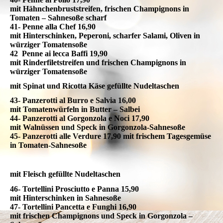
mit Hähnchenbruststreifen, frischen Champignons in
Tomaten – Sahnesoße scharf
41- Penne alla Chef 16,90
mit Hinterschinken, Peperoni, scharfer Salami, Oliven in
würziger Tomatensoße
42 Penne ai lecca Baffi 19,90
mit Rinderfiletstreifen und frischen Champignons in
würziger Tomatensoße
mit Spinat und Ricotta Käse gefüllte Nudeltaschen
43- Panzerotti al Burro e Salvia 16,00
mit Tomatenwürfeln in Butter – Salbei
44- Panzerotti al Gorgonzola e Noci 17,90
mit Walnüssen und Speck in Gorgonzola-Sahnesoße
45- Panzerotti alle Verdure 17,90 mit frischem Tagesgemüse
in Tomaten-Sahnesoße
mit Fleisch gefüllte Nudeltaschen
46- Tortellini Prosciutto e Panna 15,90
mit Hinterschinken in Sahnesoße
47- Tortellini Pancetta e Funghi 16,90
mit frischen Champignons und Speck in Gorgonzola –