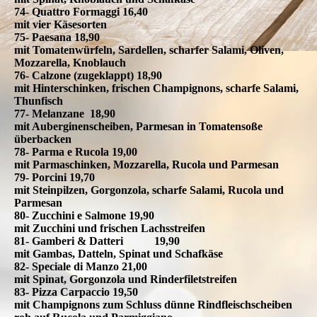
74- Quattro Formaggi 16,40
mit vier Käsesorten
75- Paesana 18,90
mit Tomatenwürfeln, Sardellen, scharfer Salami, Oliven,
Mozzarella, Knoblauch
76- Calzone (zugeklappt) 18,90
mit Hinterschinken, frischen Champignons, scharfe Salami,
Thunfisch
77- Melanzane 18,90
mit Auberginenscheiben, Parmesan in Tomatensoße
überbacken
78- Parma e Rucola 19,00
mit Parmaschinken, Mozzarella, Rucola und Parmesan
79- Porcini 19,70
mit Steinpilzen, Gorgonzola, scharfe Salami, Rucola und
Parmesan
80- Zucchini e Salmone 19,90
mit Zucchini und frischen Lachsstreifen
81- Gamberi & Datteri 19,90
mit Gambas, Datteln, Spinat und Schafkäse
82- Speciale di Manzo 21,00
mit Spinat, Gorgonzola und Rinderfiletstreifen
83- Pizza Carpaccio 19,50
mit Champignons zum Schluss dünne Rindfleischscheiben