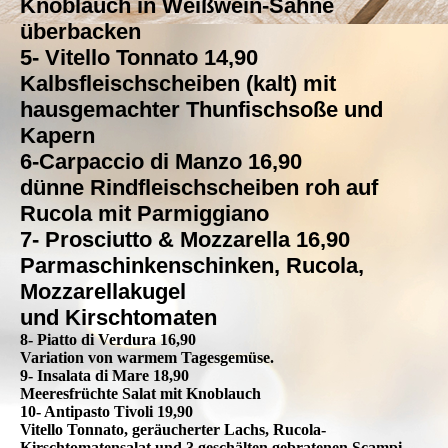
Knoblauch in Weißwein-Sahne
überbacken
5- Vitello Tonnato 14,90
Kalbsfleischscheiben (kalt) mit
hausgemachter Thunfischsoße und
Kapern
6-Carpaccio di Manzo 16,90
dünne Rindfleischscheiben roh auf
Rucola mit Parmiggiano
7- Prosciutto & Mozzarella 16,90
Parmaschinkenschinken, Rucola,
Mozzarellakugel
und Kirschtomaten
8- Piatto di Verdura 16,90
Variation von warmem Tagesgemüse.
9- Insalata di Mare 18,90
Meeresfrüchte Salat mit Knoblauch
10- Antipasto Tivoli 19,90
Vitello Tonnato, geräucherter Lachs, Rucola-
Kirschtomatensalat und 3 geschälten gebratenen Scampi