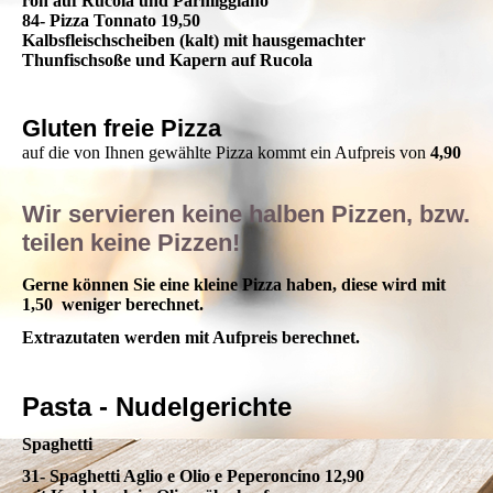
roh auf Rucola und Parmiggiano
84- Pizza Tonnato 19,50
Kalbsfleischscheiben (kalt) mit hausgemachter
Thunfischsoße und Kapern auf Rucola
Gluten freie Pizza
auf die von Ihnen gewählte Pizza kommt ein Aufpreis von
4
,90
Wir servieren keine halben Pizzen, bzw.
teilen keine Pizzen!
Gerne können Sie eine kleine Pizza haben, diese wird mit
1,50 weniger berechnet.
Extrazutaten werden mit Aufpreis berechnet.
Pasta - Nudelgerichte
Spaghetti
31- Spaghetti Aglio e Olio e Peperoncino 12,90